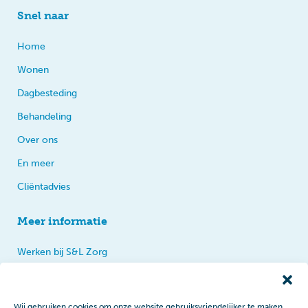
Snel naar
Home
Wonen
Dagbesteding
Behandeling
Over ons
En meer
Cliëntadvies
Meer informatie
Werken bij S&L Zorg
Privacy
Praten, tips en klachten
Wij gebruiken cookies om onze website gebruiksvriendelijker te maken.