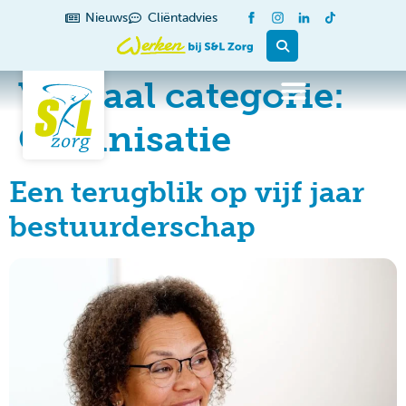
de
Nieuws
Cliëntadvies
inhoud
Verhaal categorie:
Organisatie
Een terugblik op vijf jaar
bestuurderschap