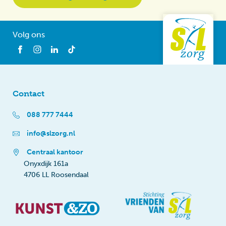
Volg ons
Contact
088 777 7444
info@slzorg.nl
Centraal kantoor
Onyxdijk 161a
4706 LL Roosendaal