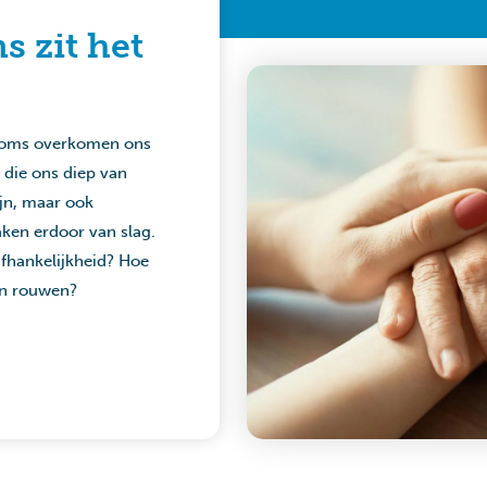
s zit het
 soms overkomen ons
) die ons diep van
ijn, maar ook
aken erdoor van slag.
fhankelijkheid? Hoe
an rouwen?