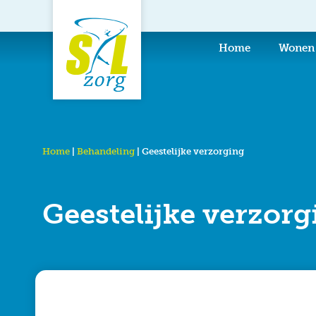
de
inhoud
Home
Wonen
Home
|
Behandeling
|
Geestelijke verzorging
Geestelijke verzorg