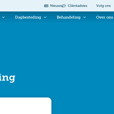
Nieuws
Cliëntadvies
Volg ons
Dagbesteding
Behandeling
Over ons
ing