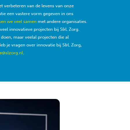
t verbeteren van de levens van onze
ie een vastere vorm gegeven in ons
ken we veel samen
met andere organisaties.
veel innovatieve projecten bij S&L Zorg.
doen, maar veelal projecten die al
eb je vragen over innovatie bij S&L Zorg,
e@slzorg.nl
.