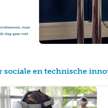
piratiesessie, maar
de slag gaan met
r sociale en technische inno