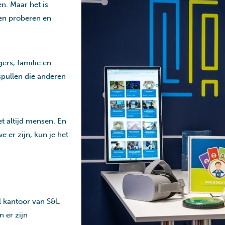
n. Maar het is
en proberen en
ers, familie en
pullen die anderen
et altijd mensen. En
e er zijn, kun je het
l kantoor van S&L
n er zijn