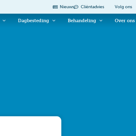
Nieuws
Cliëntadvies
Volg ons
Dagbesteding
Behandeling
Over ons