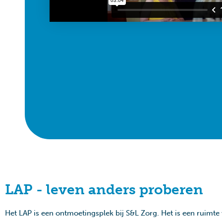
LAP - leven anders proberen
Het LAP is een ontmoetingsplek bij S&L Zorg. Het is een ruimte 