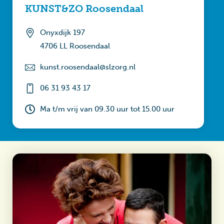
KUNST&ZO Roosendaal
Onyxdijk 197
4706 LL Roosendaal
kunst.roosendaal­@slzorg.nl
06 31 93 43 17
Ma t/m vrij van 09.30 uur tot 15.00 uur