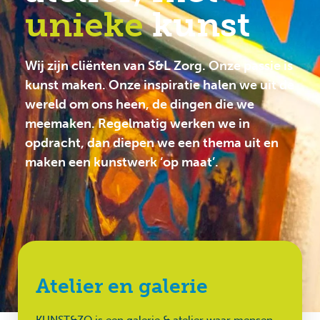
unieke
kunst
Wij zijn cliënten van S&L Zorg. Onze passie is
kunst maken. Onze inspiratie halen we uit de
wereld om ons heen, de dingen die we
meemaken. Regelmatig werken we in
opdracht, dan diepen we een thema uit en
maken een kunstwerk ‘op maat’.
Atelier en galerie