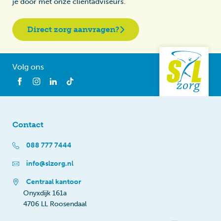
je door met onze cliëntadviseurs.
Direct zorg aanvragen?
Volg ons
Contact
088 777 7444
info@slzorg.nl
Centraal kantoor
Onyxdijk 161a
4706 LL Roosendaal