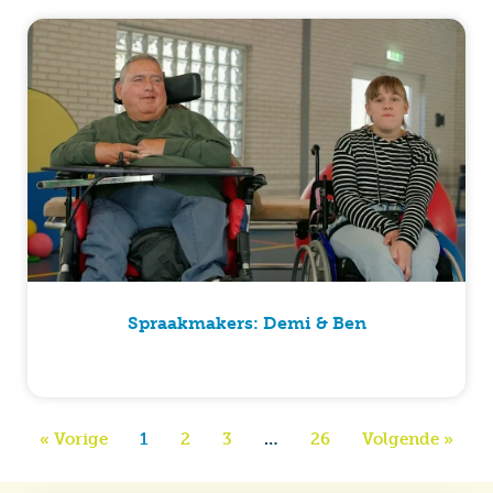
Spraakmakers: Demi & Ben
« Vorige
1
2
3
…
26
Volgende »