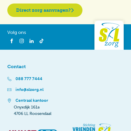
Direct zorg aanvragen?
Volg ons
Contact
088 777 7444
info@slzorg.nl
Centraal kantoor
Onyxdijk 161a
4706 LL Roosendaal