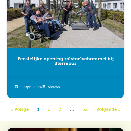
Feestelijke opening rolstoelschommel bij
Sterrebos
29 april 2026
Nieuws
« Vorige
1
2
3
…
32
Volgende »