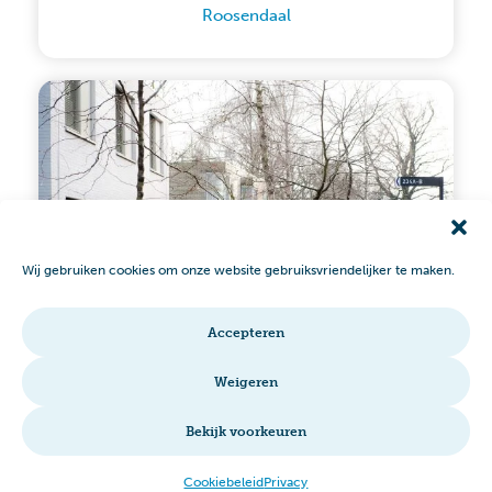
Roosendaal
Wij gebruiken cookies om onze website gebruiksvriendelijker te maken.
Accepteren
Weigeren
Lambertijnen­hof
Bergen op Zoom
Bekijk voorkeuren
Cookiebeleid
Privacy