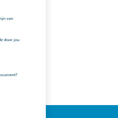
ijn van
de door jou
 document?