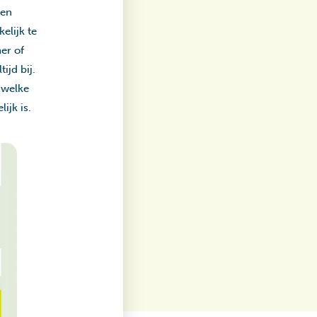
ven
elijk te
er of
ijd bij.
 welke
ijk is.