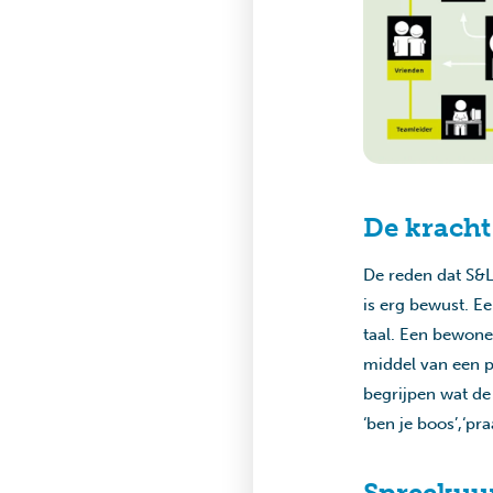
De kracht
De reden dat S&L
is erg bewust. E
taal. Een bewone
middel van een p
begrijpen wat de 
‘ben je boos’,‘pr
Spreekuu