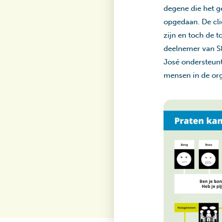
degene die het g
opgedaan. De cli
zijn en toch de 
deelnemer van S&L
José ondersteunt
mensen in de org