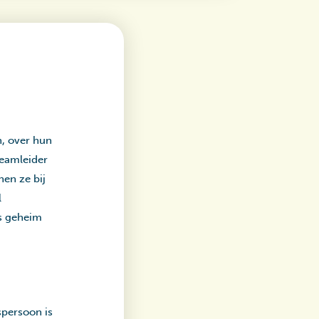
n, over hun
teamleider
en ze bij
l
is geheim
spersoon is