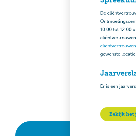
De cliëntvertrou
Ontmoetingscentr
10.00 tot 12.00 
cliëntvertrouwen
clientvertrouwe
gewenste locati
Jaarversl
Er is een jaarve
Bekijk het