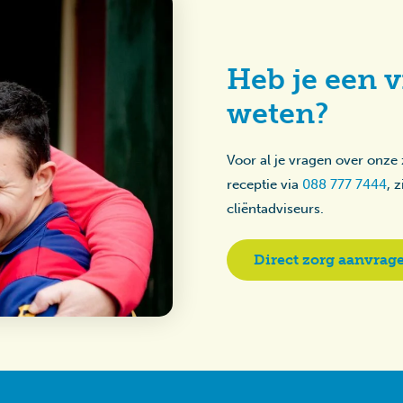
Heb je een v
weten?
Voor al je vragen over onze
receptie via
088 777 7444
, 
cliëntadviseurs.
Direct zorg aanvrag