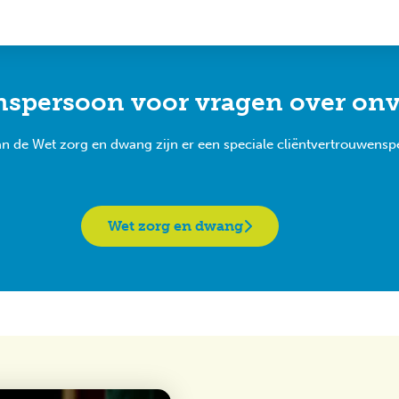
ns­persoon voor vragen over onvr
an de Wet zorg en dwang zijn er een speciale cliëntvertrouwensp
Wet zorg en dwang