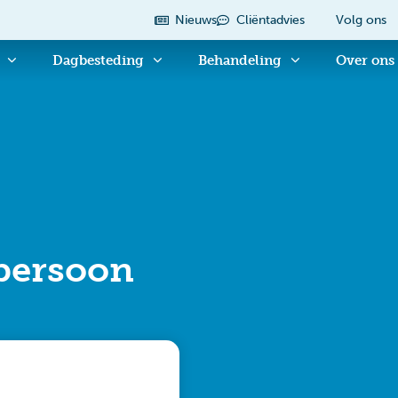
Nieuws
Cliëntadvies
Volg ons
Dagbesteding
Behandeling
Over ons
­persoon