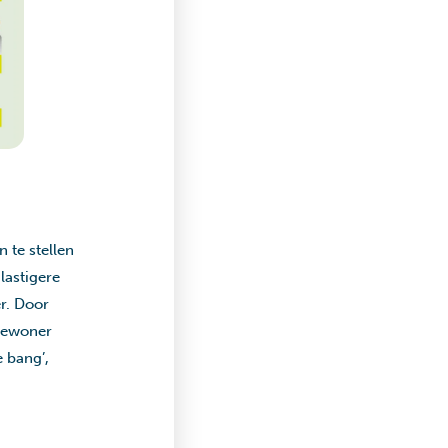
 te stellen
lastigere
r. Door
 bewoner
e bang’,