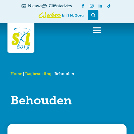
de
Nieuws
Cliëntadvies
inhoud
Home
|
Dagbesteding
|
Behouden
Behouden