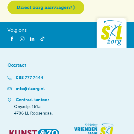
Direct zorg aanvragen?
Volg ons
Contact
088 777 7444
info@slzorg.nl
Centraal kantoor
Onyxdijk 161a
4706 LL Roosendaal