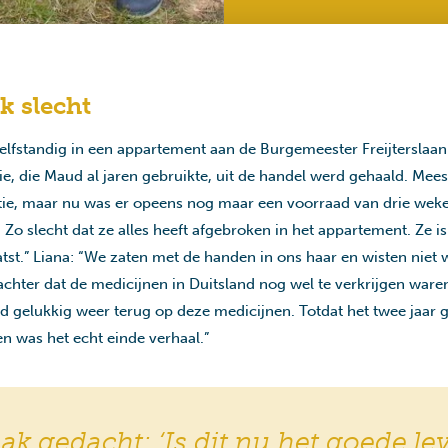
k slecht
lfstandig in een appartement aan de Burgemeester Freijterslaan
e, die Maud al jaren gebruikte, uit de handel werd gehaald. Meesta
ie, maar nu was er opeens nog maar een voorraad van drie weke
 Zo slecht dat ze alles heeft afgebroken in het appartement. Ze 
atst.” Liana: “We zaten met de handen in ons haar en wisten niet 
hter dat de medicijnen in Duitsland nog wel te verkrijgen waren
d gelukkig weer terug op deze medicijnen. Totdat het twee jaar 
en was het echt einde verhaal.”
k gedacht: ‘Is dit nu het goede le