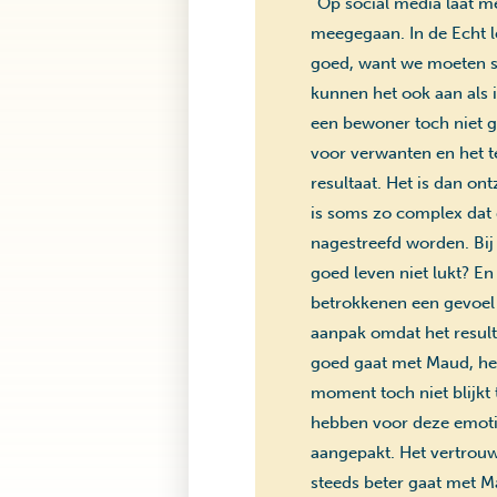
“Op social media laat me
meegegaan. In de Echt le
goed, want we moeten s
kunnen het ook aan als 
een bewoner toch niet ge
voor verwanten en het te
resultaat. Het is dan on
is soms zo complex dat 
nagestreefd worden. Bij
goed leven niet lukt? E
betrokkenen een gevoel 
aanpak omdat het resulta
goed gaat met Maud, het
moment toch niet blijkt 
hebben voor deze emoti
aangepakt. Het vertrouw
steeds beter gaat met M