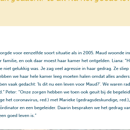
orgde voor eenzelfde soort situatie als in 2005. Maud woonde i
r familie, en ook daar moest haar kamer het ontgelden. Liana: “He
e niet gelukkig was. Je zag veel agressie in haar gedrag. Ze sliep
hebben we haar hele kamer leeg moeten halen omdat alles ander
en vaak gedacht: ‘Is dit nu een leven voor Maud?’. We waren rad
nd.” Peter: “Onze zorgen hebben we toen ook geuit bij de begelei
e het coronavirus, red.) met Marieke (gedragsdeskundige, red.), 
ördinator en een begeleider. Daarin bespraken we het gedrag va
en goed leven is.”