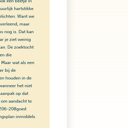
ook een beetje in
uurlijk hartstikke
elichten. Want we
 verleend, maar
s nog is. Dat kan
r je ziet weinig
gaan. De zoektocht
en die
 Maar wat als een
r bij de
ven houden in de
 wanneer het niet
e aanpak op dat
jk om aandacht te
g 206-208goed
ngsplan inmiddels