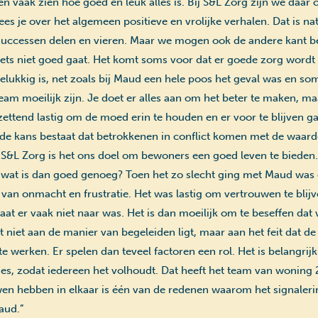
n vaak zien hoe goed en leuk alles is. Bij S&L Zorg zijn we daar 
es je over het algemeen positieve en vrolijke verhalen. Dat is nat
uccessen delen en vieren. Maar we mogen ook de andere kant b
iets niet goed gaat. Het komt soms voor dat er goede zorg wordt
lukkig is, net zoals bij Maud een hele poos het geval was en som
am moeilijk zijn. Je doet er alles aan om het beter te maken, maa
tzettend lastig om de moed erin te houden en er voor te blijven 
de kans bestaat dat betrokkenen in conflict komen met de waard
 S&L Zorg is het ons doel om bewoners een goed leven te bieden.
n wat is dan goed genoeg? Toen het zo slecht ging met Maud was e
van onmacht en frustratie. Het was lastig om vertrouwen te blij
at er vaak niet naar was. Het is dan moeilijk om te beseffen dat
 niet aan de manier van begeleiden ligt, maar aan het feit dat d
te werken. Er spelen dan teveel factoren een rol. Het is belangri
es, zodat iedereen het volhoudt. Dat heeft het team van wonin
en hebben in elkaar is één van de redenen waarom het signaleri
aud.”