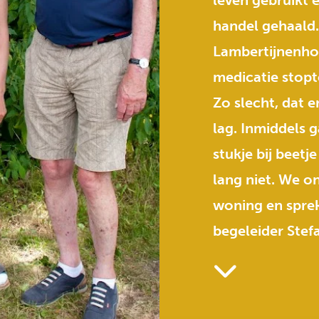
leven gebruikt 
handel gehaald
Lambertijnenhof
medicatie stopte
Zo slecht, dat 
lag. Inmiddels g
stukje bij beetj
lang niet. We o
woning en sprek
begeleider Stefa