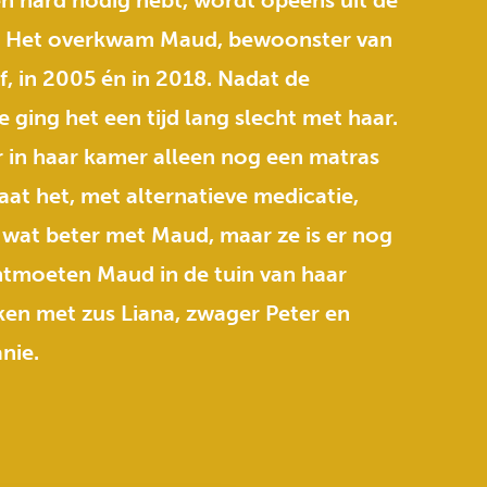
en hard nodig hebt, wordt opeens uit de
. Het overkwam Maud, bewoonster van
, in 2005 én in 2018. Nadat de
 ging het een tijd lang slecht met haar.
er in haar kamer alleen nog een matras
aat het, met alternatieve medicatie,
e wat beter met Maud, maar ze is er nog
ntmoeten Maud in de tuin van haar
en met zus Liana, zwager Peter en
nie.