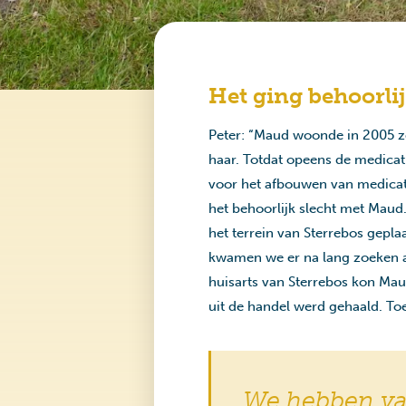
Het ging behoorlij
Peter: “Maud woonde in 2005 ze
haar. Totdat opeens de medicati
voor het afbouwen van medicat
het behoorlijk slecht met Maud.
het terrein van Sterrebos gepla
kwamen we er na lang zoeken ac
huisarts van Sterrebos kon Mau
uit de handel werd gehaald. To
We hebben vaa