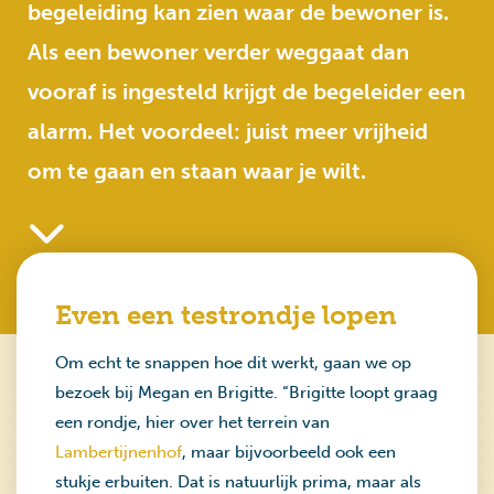
begeleiding kan zien waar de bewoner is.
Als een bewoner verder weggaat dan
vooraf is ingesteld krijgt de begeleider een
alarm. Het voordeel: juist meer vrijheid
om te gaan en staan waar je wilt.
Even een testrondje lopen
Om echt te snappen hoe dit werkt, gaan we op
bezoek bij Megan en Brigitte. “Brigitte loopt graag
een rondje, hier over het terrein van
Lambertijnenhof
, maar bijvoorbeeld ook een
stukje erbuiten. Dat is natuurlijk prima, maar als