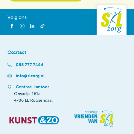
Volg ons
Contact
088 777 7444
info@slzorg.nl
Centraal kantoor
Onyxdijk 161a
4706 LL Roosendaal