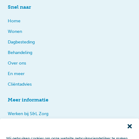
Snel naar
Home
Wonen
Dagbesteding
Behandeling
Over ons
En meer
Cliëntadvies
Meer informatie
Werken bij S&L Zorg
Privacy
Praten, tips en klachten
Wij gebruiken cookies om onze website gebruiksvriendelijker te maken.