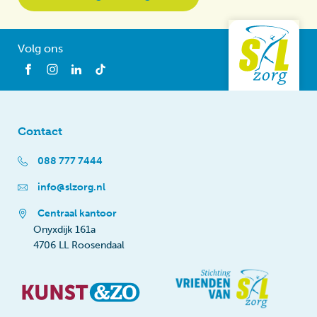
Volg ons
Contact
088 777 7444
info@slzorg.nl
Centraal kantoor
Onyxdijk 161a
4706 LL Roosendaal