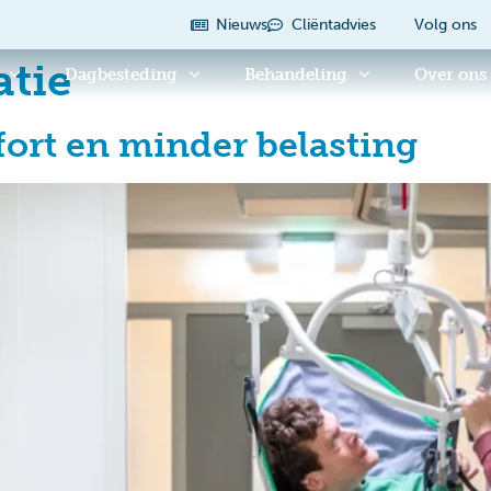
Nieuws
Cliëntadvies
Volg ons
tie
Dagbesteding
Behandeling
Over ons
fort en minder belasting