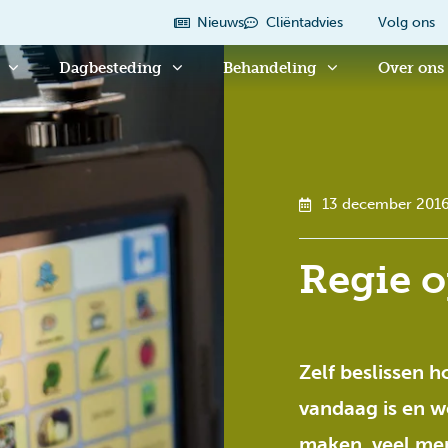
Nieuws
Cliëntadvies
Volg ons
Dagbesteding
Behandeling
Over ons
13 december 201
Regie o
Zelf beslissen h
vandaag is en we
maken, veel me