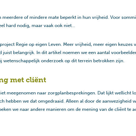
in meerdere of mindere mate beperkt in hun vrijheid. Voor somm
heel hard nodig, maar vaak ook niet…
 project Regie op eigen Leven. Meer vrijheid, meer eigen keuzes 
jd juist belangrijk. In dit artikel noemen we een aantal voorbeeld
j wetenschappelijk onderzoek op dit terrein betrokken zijn.
g met cliënt
et meegenomen naar zorgplanbesprekingen. Dat lijkt wellicht log
Toch hebben we dat omgedraaid. Alleen al door de aanwezigheid 
oeken we naar andere manieren om de mening van de cliënt te a