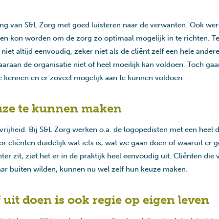
ing van S&L Zorg met goed luisteren naar de verwanten. Ook wer
en kon worden om de zorg zo optimaal mogelijk in te richten. 
s niet altijd eenvoudig, zeker niet als de cliënt zelf een hele ande
araan de organisatie niet of heel moeilijk kan voldoen. Toch gaa
e kennen en er zoveel mogelijk aan te kunnen voldoen.
euze te kunnen maken
rijheid. Bij S&L Zorg werken o.a. de logopedisten met een heel
 cliënten duidelijk wat iets is, wat we gaan doen of waaruit er
er zit, ziet het er in de praktijk heel eenvoudig uit. Cliënten di
naar buiten wilden, kunnen nu wel zelf hun keuze maken.
f uit doen is ook regie op eigen leven