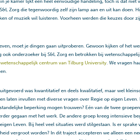
lt in je kamer lijkt een heel eenvoudige handeling, toch is dat niet
j S&L Zorg die tegenwoordig zelf zijn lamp aan en uit kan doen. Hi
 kijken of muziek wil luisteren. Voorheen werden die keuzes door zi
 geven, moet je dingen gaan uitproberen. Gewoon kijken of het wer
g ook onderzoeker bij S&L Zorg en betrokken bij wetenschappeli
 wetenschappelijk centrum van Tilburg University
. We vragen ha
gen.
itgevoerd was kwantitatief en deels kwalitatief, maar wel klein
en laten invullen met diverse vragen over Regie op eigen Leven.
standelijke beperking mogen trouwen? Eén van de twee groepen 
der gegaan met het werk. De andere groep kreeg intensieve beg
gen Leven. Bij heel veel situaties werd stilgestaan. Is er sprak
heid vergroot worden? In dit traject accepteren we alleen een nee