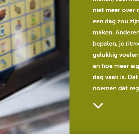
niet meer over n
een dag zou zij
maken. Anderen d
bepalen, je rit
gelukkig voelen
en hoe meer eig
dag vaak is. Dat
noemen dat regi