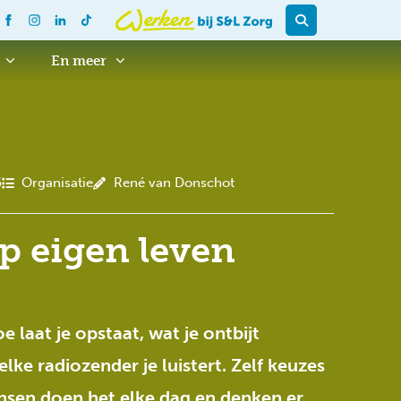
En meer
6
Organisatie
René van Donschot
p eigen leven
oe laat je opstaat, wat je ontbijt
lke radiozender je luistert. Zelf keuzes
nsen doen het elke dag en denken er