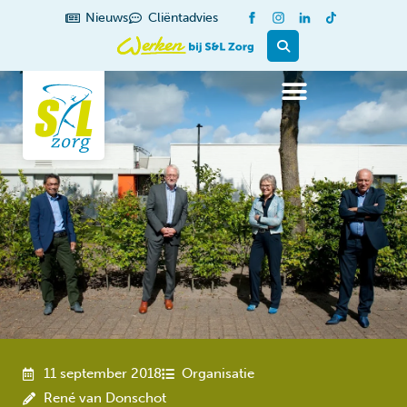
de
Nieuws
Cliëntadvies
inhoud
11 september 2018
Organisatie
René van Donschot