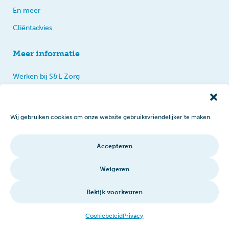
En meer
Cliëntadvies
Meer informatie
Werken bij S&L Zorg
Privacy
Praten, tips en klachten
Wij gebruiken cookies om onze website gebruiksvriendelijker te maken.
Disclaimer
Cookiebeleid
Accepteren
Intranet
Weigeren
Bekijk voorkeuren
© 2026 S&L Zorg
Cookiebeleid
Privacy