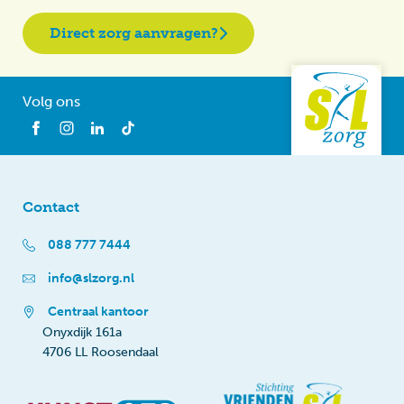
Direct zorg aanvragen?
Volg ons
Contact
088 777 7444
info@slzorg.nl
Centraal kantoor
Onyxdijk 161a
4706 LL Roosendaal