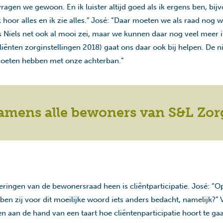
ragen we gewoon. En ik luister altijd goed als ik ergens ben, bijv
hoor alles en ik zie alles.” José: “Daar moeten we als raad nog w
ls Niels net ook al mooi zei, maar we kunnen daar nog veel mee
nten zorginstellingen 2018) gaat ons daar ook bij helpen. De n
moeten hebben met onze achterban.”
amens alle bewoners van S&L Zorg
ingen van de bewonersraad heen is cliëntparticipatie. José: “Op 
en zij voor dit moeilijke woord iets anders bedacht, namelijk?” V
 aan de hand van een taart hoe cliëntenparticipatie hoort te g