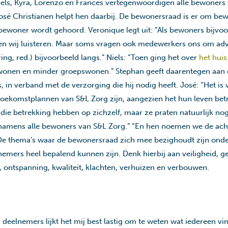
iels, Kyra, Lorenzo en Frances vertegenwoordigen alle bewoners
é Christianen helpt hen daarbij. De bewonersraad is er om bew
bewoner wordt gehoord. Veronique legt uit: “Als bewoners bijvoor
en wij luisteren. Maar soms vragen ook medewerkers ons om advi
ing, red.) bijvoorbeeld langs.” Niels: “Toen ging het over
het hui
 wonen en minder groepswonen.” Stephan geeft daarentegen aan
s, in verband met de verzorging die hij nodig heeft. José: “Het is
toekomstplannen van S&L Zorg zijn, aangezien het hun leven betre
ie betrekking hebben op zichzelf, maar ze praten natuurlijk no
n namens alle bewoners van S&L Zorg.” “En hen noemen we de ach
 De thema’s waar de bewonersraad zich mee bezighoudt zijn ond
emers heel bepalend kunnen zijn. Denk hierbij aan veiligheid, g
, ontspanning, kwaliteit, klachten, verhuizen en verbouwen.
eelnemers lijkt het mij best lastig om te weten wat iedereen vin