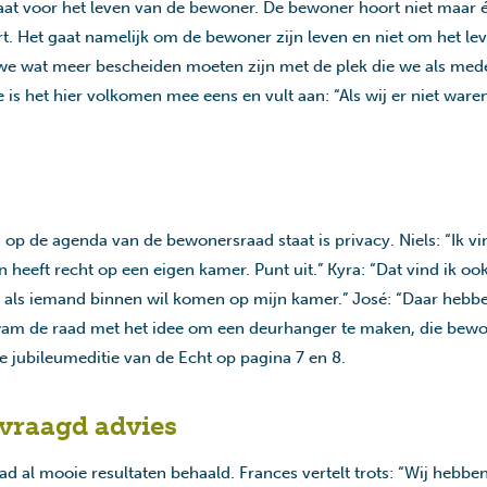
aat voor het leven van de bewoner. De bewoner hoort niet maar éé
t. Het gaat namelijk om de bewoner zijn leven en niet om het l
we wat meer bescheiden moeten zijn met de plek die we als med
is het hier volkomen mee eens en vult aan: “Als wij er niet ware
 de agenda van de bewonersraad staat is privacy. Niels: “Ik vin
n heeft recht op een eigen kamer. Punt uit.” Kyra: “Dat vind ik oo
 als iemand binnen wil komen op mijn kamer.” José: “Daar hebb
wam de raad met het idee om een deurhanger te maken, die bew
e jubileumeditie van de Echt op pagina 7 en 8.
vraagd advies
raad al mooie resultaten behaald. Frances vertelt trots: “Wij hebbe