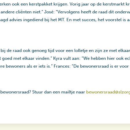
rken ook een kerstpakket krijgen. Vorig jaar op de kerstmarkt kr
 andere cliënten niet.” José: “Vervolgens heeft de raad dit onde
raagd advies ingediend bij het MT. En met succes, het voorstel is
bij de raad ook genoeg tijd voor een lolletje en zijn ze met elkaa
et goed met elkaar vinden.” Kyra vult aan: “We hebben hier ook e
ere bewoners als er iets is.” Frances: “De bewonersraad is er voo
 bewonersraad? Stuur dan een mailtje naar
bewonersraad@slzorg