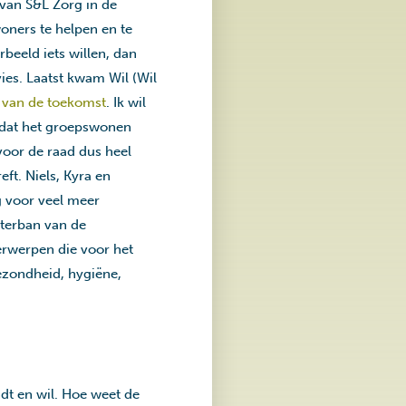
 van S&L Zorg in de
oners te helpen en te
beeld iets willen, dan
es. Laatst kwam Wil (Wil
s van de toekomst
. Ik wil
 dat het groepswonen
 voor de raad dus heel
ft. Niels, Kyra en
g voor veel meer
terban van de
erwerpen die voor het
ezondheid, hygiëne,
dt en wil. Hoe weet de