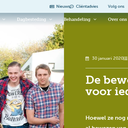
Nieuws
Cliëntadvies
Volg ons
Dagbesteding
Behandeling
Over ons
30 januari 2020
De bewo
voor ie
Hoewel ze nog m