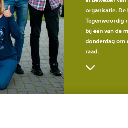
al bewezen van 
organisatie. De
Tegenwoordig n
bij één van de 
donderdag om e
raad.