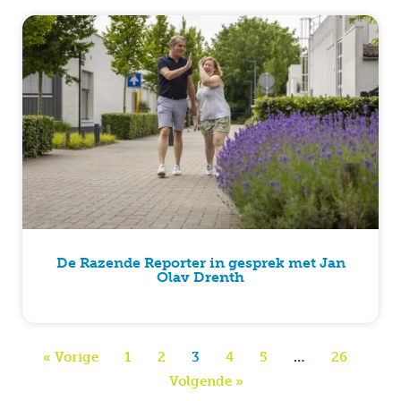
De Razende Reporter in gesprek met Jan
Olav Drenth
« Vorige
1
2
3
4
5
…
26
Volgende »