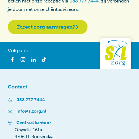
bellen met onze receptie via
088 777 7444
, zij verbinden
je door met onze cliëntadviseurs.
Direct zorg aanvragen?
Volg ons
Contact
088 777 7444
info@slzorg.nl
Centraal kantoor
Onyxdijk 161a
4706 LL Roosendaal