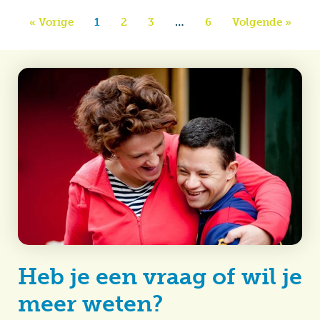
« Vorige
1
2
3
…
6
Volgende »
Heb je een vraag of wil je
meer weten?