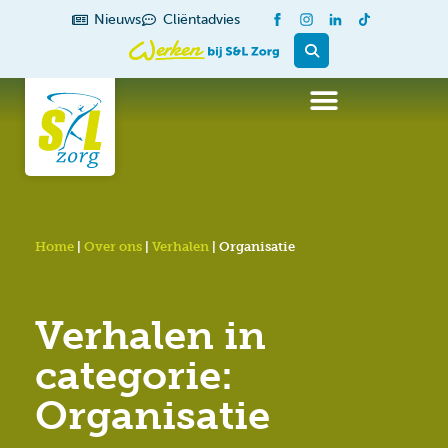
de
Nieuws
Cliëntadvies
inhoud
Home
|
Over ons
|
Verhalen
|
Organisatie
Verhalen in
categorie:
Organisatie