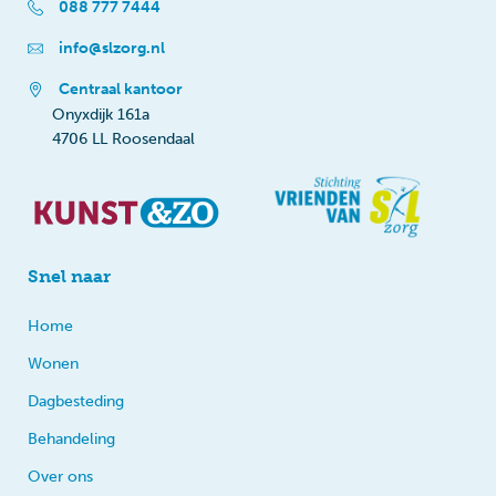
088 777 7444
info@slzorg.nl
Centraal kantoor
Onyxdijk 161a
4706 LL Roosendaal
Snel naar
Home
Wonen
Dagbesteding
Behandeling
Over ons