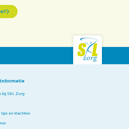
en?
informatie
 bij S&L Zorg
 tips en klachten
imer