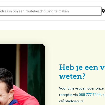
- Kom Tot Rust Moment [WbmgKVD2D]
Heb je een v
weten?
Voor al je vragen over onze
receptie via
088 777 7444
, 
cliëntadviseurs.