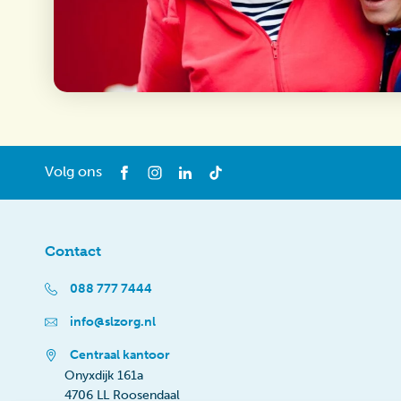
Volg ons
Contact
088 777 7444
info@slzorg.nl
Centraal kantoor
Onyxdijk 161a
4706 LL Roosendaal