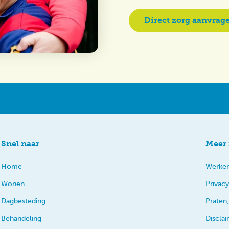
Direct zorg aanvrag
Snel naar
Meer 
Home
Werken
Wonen
Privacy
Dagbesteding
Praten,
Behandeling
Discla