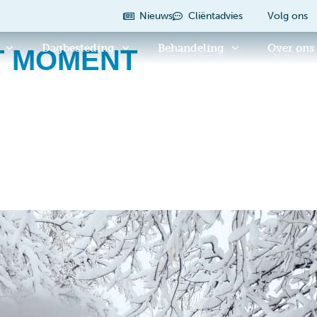
Nieuws
Cliëntadvies
Volg ons
Dagbesteding
Behandeling
Over ons
T MOMENT