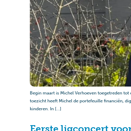
Begin maart is Michel Verhoeven toegetreden tot d
toezicht heeft Michel de portefeuille financiën, d
kinderen. In […]
Eerste ligconcert voo