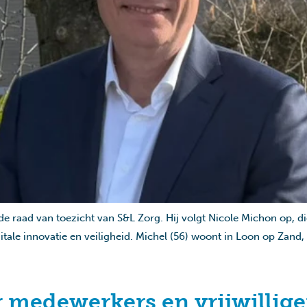
e raad van toezicht van S&L Zorg. Hij volgt Nicole Michon op, di
igitale innovatie en veiligheid. Michel (56) woont in Loon op Zan
r medewerkers en vrijwillige