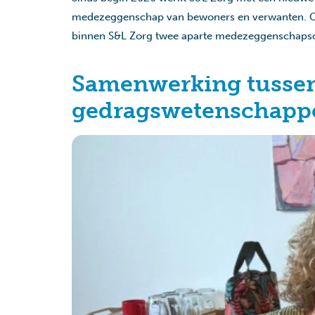
medezeggenschap van bewoners en verwanten. Om g
binnen S&L Zorg twee aparte medezeggenschapso
Samenwerking tussen 
gedragswetenschappe