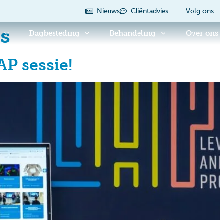
Nieuws
Cliëntadvies
Volg ons
s
Dagbesteding
Behandeling
Over ons
AP sessie!