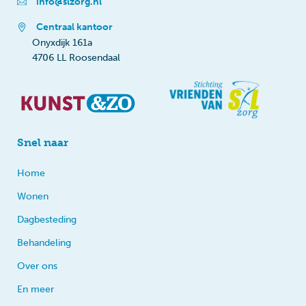
info@slzorg.nl
Centraal kantoor
Onyxdijk 161a
4706 LL Roosendaal
Snel naar
Home
Wonen
Dagbesteding
Behandeling
Over ons
En meer