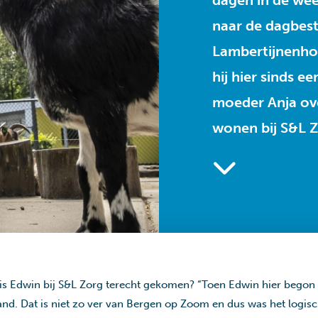
dagen in de we
naar de dagbest
Lambertijnenhof
hij hier sinds 
moeder Anja ove
wonen bij S&L 
oe is Edwin bij S&L Zorg terecht gekomen? “Toen Edwin hier bego
d. Dat is niet zo ver van Bergen op Zoom en dus was het logisc