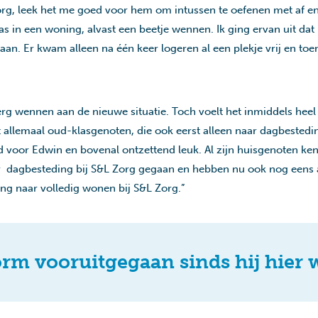
zorg, leek het me goed voor hem om intussen te oefenen met af en
was in een woning, alvast een beetje wennen. Ik ging ervan uit dat 
aan. Er kwam alleen na één keer logeren al een plekje vrij en toen
erg wennen aan de nieuwe situatie. Toch voelt het inmiddels hee
 allemaal oud-klasgenoten, die ook eerst alleen naar dagbestedi
d voor Edwin en bovenal ontzettend leuk. Al zijn huisgenoten kent
aar dagbesteding bij S&L Zorg gegaan en hebben nu ook nog eens 
ng naar volledig wonen bij S&L Zorg.”
rm vooruitgegaan sinds hij hier 