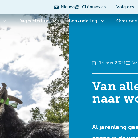
Nieuws
Cliëntadvies
Volg ons
Dagbesteding
Behandeling
Over ons
14 mei 2024
Ve
Van all
naar w
Al jarenlang ga