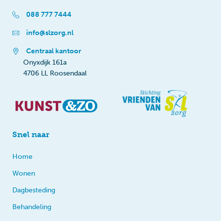
088 777 7444
info@slzorg.nl
Centraal kantoor
Onyxdijk 161a
4706 LL Roosendaal
Snel naar
Home
Wonen
Dagbesteding
Behandeling