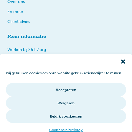
Over ons
En meer
Cliëntadvies
Meer informatie
Werken bij S&L Zorg
Privacy
Praten, tips en klachten
Wij gebruiken cookies om onze website gebruiksvriendelijker te maken.
Disclaimer
Cookiebeleid
Accepteren
Intranet
Weigeren
Bekijk voorkeuren
© 2026 S&L Zorg
Cookiebeleid
Privacy