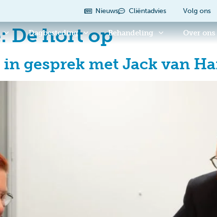
Nieuws
Cliëntadvies
Volg ons
e:
De hort op
Dagbesteding
Behandeling
Over ons
 in gesprek met Jack van H