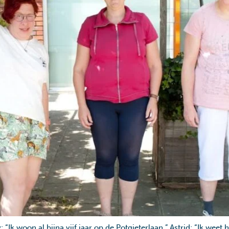
Ik woon al bijna vijf jaar op de Potgieterlaan.” Astrid: “Ik weet h