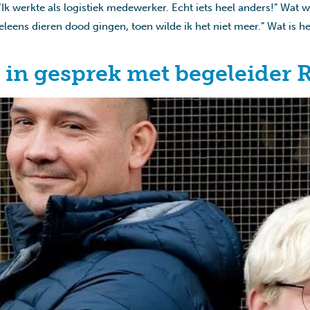
k werkte als logistiek medewerker. Echt iets heel anders!” Wat w
eleens dieren dood gingen, toen wilde ik het niet meer.” Wat is h
 in gesprek met begeleider