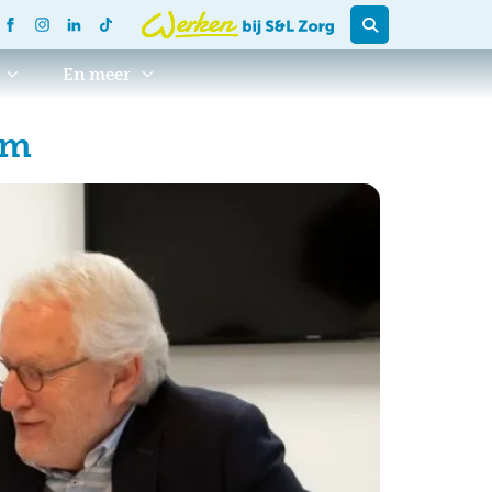
En meer
am