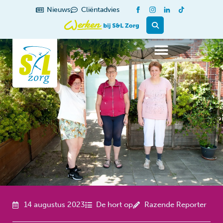
de
Nieuws
Cliëntadvies
inhoud
14 augustus 2023
De hort op
Razende Reporter