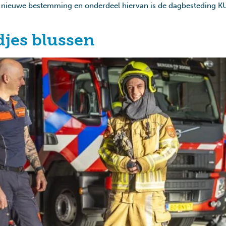
een nieuwe bestemming en onderdeel hiervan is de dagbesteding K
djes blussen