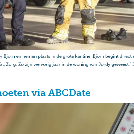
orn en nemen plaats in de grote kantine. Bjorn begint direct ent
L Zorg. Zo zijn we vorig jaar in de woning van Jordy geweest.” J
oeten via ABCDate