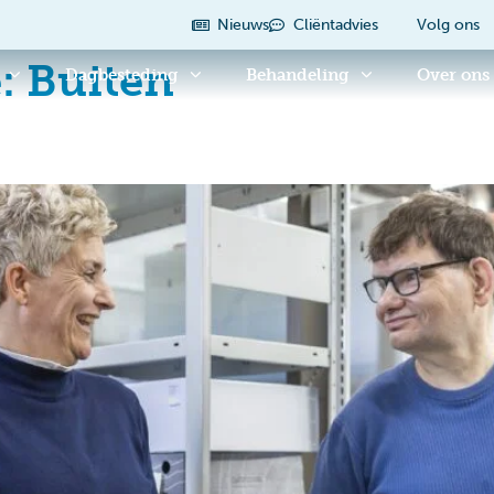
Nieuws
Cliëntadvies
Volg ons
e:
Buiten
Dagbesteding
Behandeling
Over ons