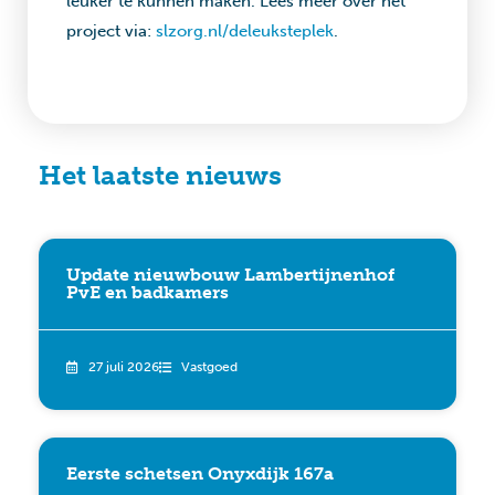
leuker te kunnen maken. Lees meer over het
project via:
slzorg.nl/deleuksteplek
.
Het laatste nieuws
Update nieuwbouw Lambertijnenhof
PvE en badkamers
27 juli 2026
Vastgoed
Eerste schetsen Onyxdijk 167a