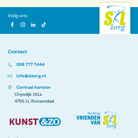
Volg ons
Contact
088 777 7444
info@slzorg.nl
Centraal kantoor
Onyxdijk 161a
4706 LL Roosendaal