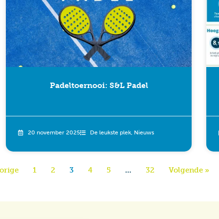
Padeltoernooi: S&L Padel
20 november 2025
De leukste plek
,
Nieuws
orige
1
2
3
4
5
…
32
Volgende »