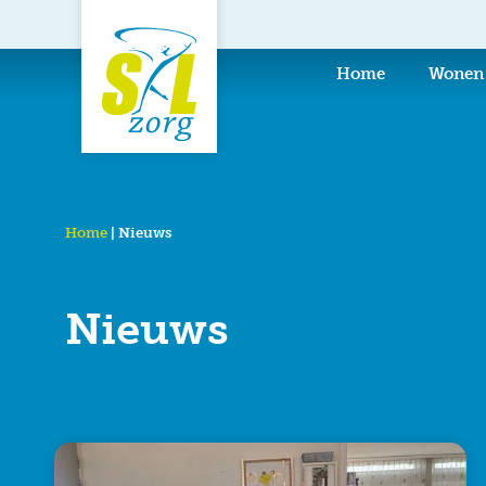
de
inhoud
Home
Wonen
Home
|
Nieuws
Nieuws