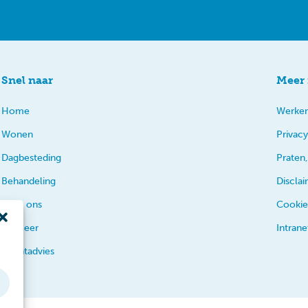
Snel naar
Meer 
Home
Werken
Wonen
Privacy
Dagbesteding
Praten,
Behandeling
Discla
Over ons
Cookie
En meer
Intrane
Cliëntadvies