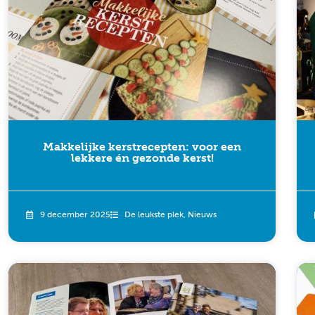
Makkelijke kerstrecepten: voor een
lekkere én gezonde kerst!
9 december 2025
De leukste plek
,
Nieuws