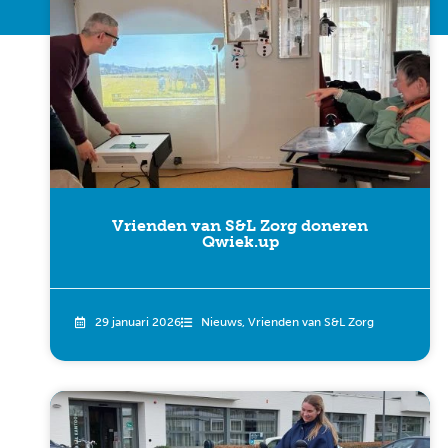
Vrienden van S&L Zorg doneren
Qwiek.up
29 januari 2026
Nieuws
,
Vrienden van S&L Zorg