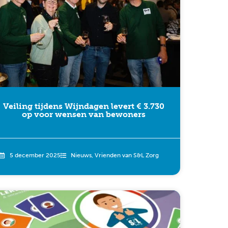
Veiling tijdens Wijndagen levert € 3.730
op voor wensen van bewoners
5 december 2025
Nieuws
,
Vrienden van S&L Zorg