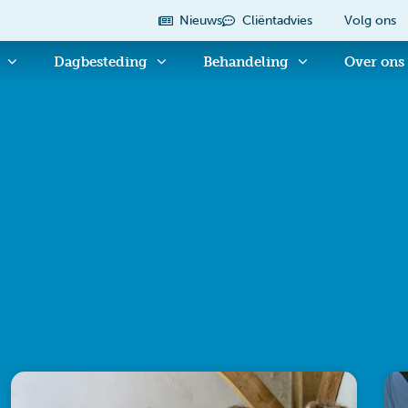
Nieuws
Cliëntadvies
Volg ons
Dagbesteding
Behandeling
Over ons