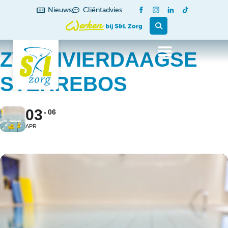
Nieuws
Cliëntadvies
ZWEMVIERDAAGSE
STERREBOS
03
06
APR