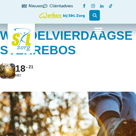
Nieuws
Cliëntadvies
WANDELVIERDAAGSE
STERREBOS
18
21
MEI