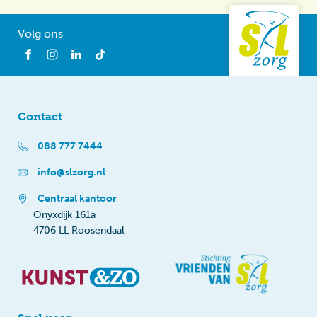
Volg ons
Contact
088 777 7444
info@slzorg.nl
Centraal kantoor
Onyxdijk 161a
4706 LL Roosendaal