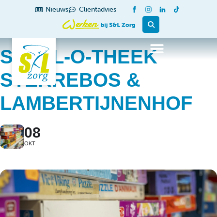
Nieuws
Cliëntadvies
SPEEL-O-THEEK
STERREBOS &
LAMBERTIJNENHOF
08
OKT