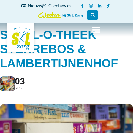
Nieuws
Cliëntadvies
SPEEL-O-THEEK
STERREBOS &
LAMBERTIJNENHOF
03
DEC