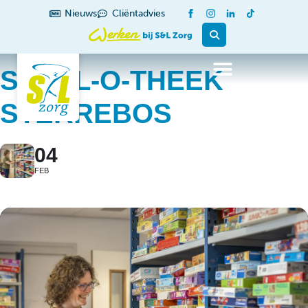
Nieuws
Cliëntadvies
SPEEL-O-THEEK
STERREBOS
04
FEB