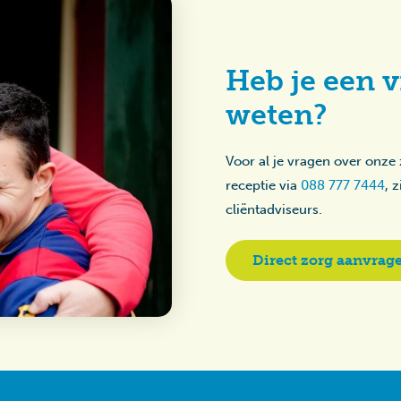
Heb je een v
weten?
Voor al je vragen over onze
receptie via
088 777 7444
, 
cliëntadviseurs.
Direct zorg aanvrag