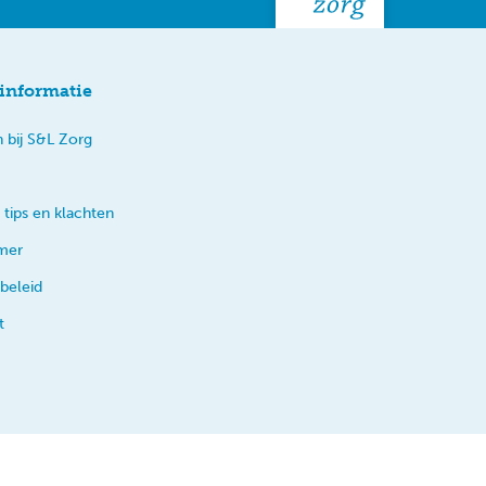
informatie
 bij S&L Zorg
 tips en klachten
imer
beleid
t