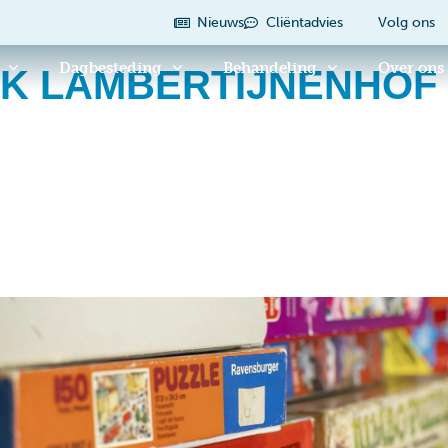
Nieuws
Cliëntadvies
Volg ons
Dagbesteding
Behandeling
Over ons
EK LAMBERTIJNENHOF