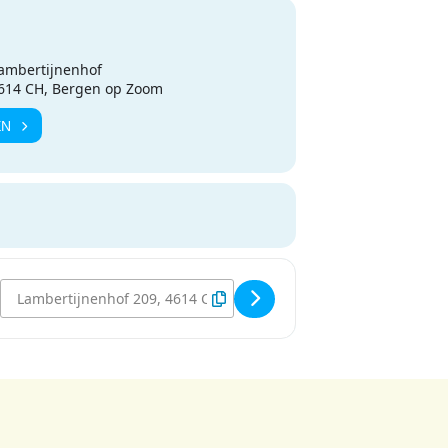
ambertijnenhof
4614 CH, Bergen op Zoom
EN
Destination Address - Speel-o-theek Lambertijnenhof [QouQ3L6bm