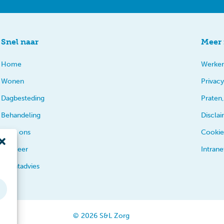
Snel naar
Meer 
Home
Werken
Wonen
Privacy
Dagbesteding
Praten,
Behandeling
Discla
Over ons
Cookie
En meer
Intrane
Cliëntadvies
© 2026 S&L Zorg