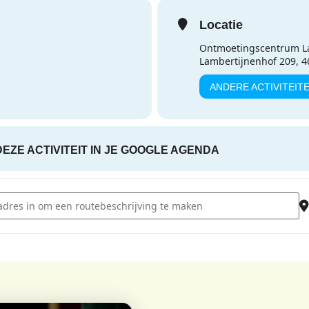
Locatie
Ontmoetingscentrum L
Lambertijnenhof 209, 
ANDERE ACTIVITEIT
DEZE ACTIVITEIT IN JE GOOGLE AGENDA
- Speel-o-theek Lambertijnenhof [6oF0nz5cz]