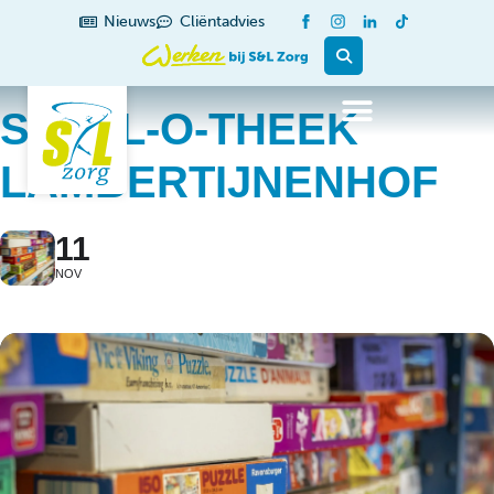
Nieuws
Cliëntadvies
SPEEL-O-THEEK
LAMBERTIJNENHOF
11
NOV