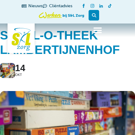
Nieuws
Cliëntadvies
SPEEL-O-THEEK
LAMBERTIJNENHOF
14
OKT