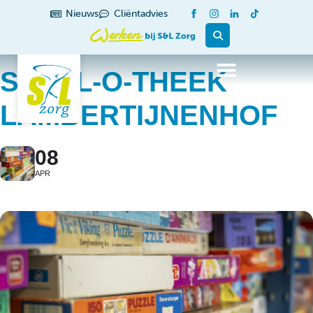
Nieuws
Cliëntadvies
SPEEL-O-THEEK
LAMBERTIJNENHOF
08
APR