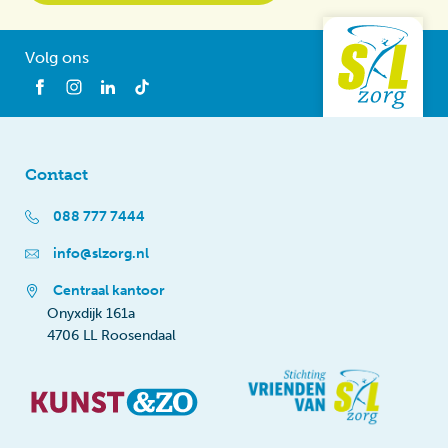
Volg ons
Contact
088 777 7444
info@slzorg.nl
Centraal kantoor
Onyxdijk 161a
4706 LL Roosendaal