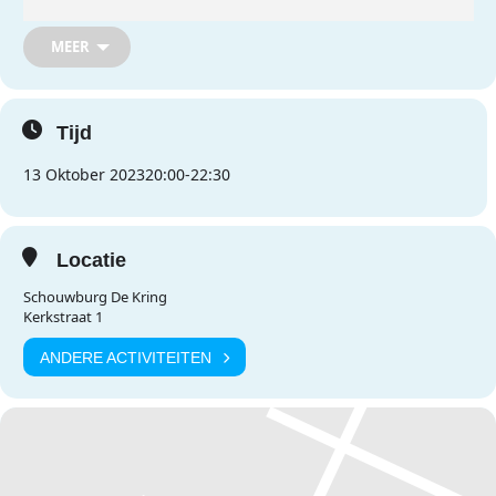
bijwonen. Consumpties zijn wel voor eigen rekening.
Meer informatie en het aanmeldfomrulier ontvangen de woningen
MEER
via de mail en via intranet.
Tijd
13 Oktober 2023
20:00
-
22:30
Locatie
Schouwburg De Kring
Kerkstraat 1
ANDERE ACTIVITEITEN