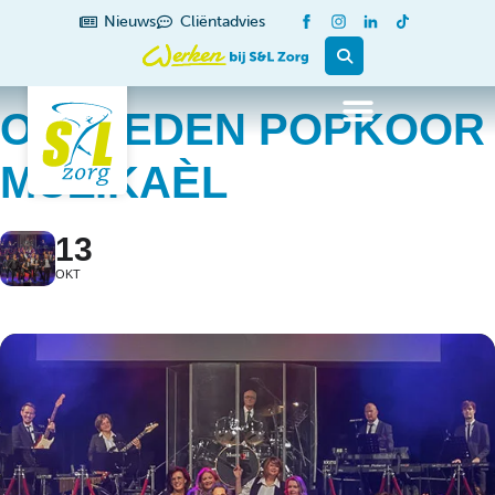
Nieuws
Cliëntadvies
OPTREDEN POPKOOR
MUZIKAÈL
13
OKT