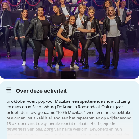
Over deze activiteit
In oktober voert popkoor Muzikaèl een spetterende show vol zang
en dans op in Schouwburg De Kring in Roosendaal. Ook dit jaar
belooft de show, genaamd ‘100% Muzikaèl’, weer een heus spektakel
te worden. Muzikaèl is al lang aan het repeteren en op vrijdagavond
13 oktober vindt de generale repetitie plaats. Hierbij zijn de
bewoners van S&L Zorg
van harte welkom! Bewoners en hun
begeleiders, vrijwilligers en/of verwanten kunnen de show kosteloos