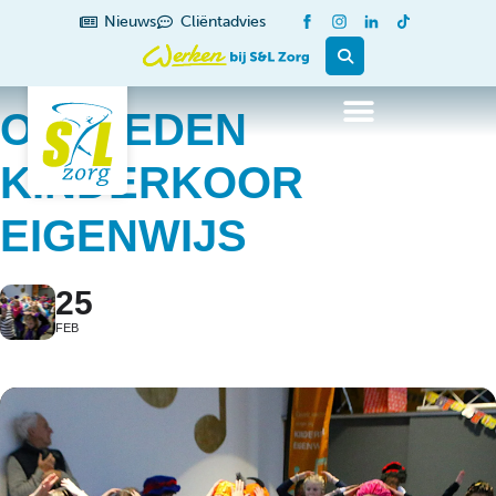
Nieuws
Cliëntadvies
OPTREDEN
KINDERKOOR
EIGENWIJS
25
FEB