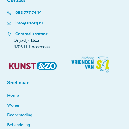
Contact
088 777 7444
info@slzorg.nl
Centraal kantoor
Onyxdijk 161a
4706 LL Roosendaal
Snel naar
Home
Wonen
Dagbesteding
Behandeling