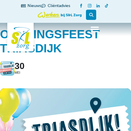
Nieuws
Cliëntadvies
OPENINGSFEEST
TRIASDIJK
30
MEI