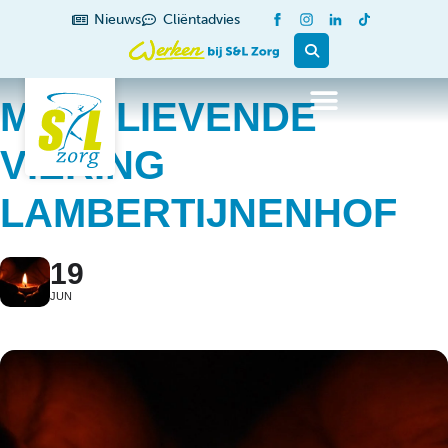
Nieuws
Cliëntadvies
MENSLIEVENDE
VIERING
LAMBERTIJNENHOF
19
JUN