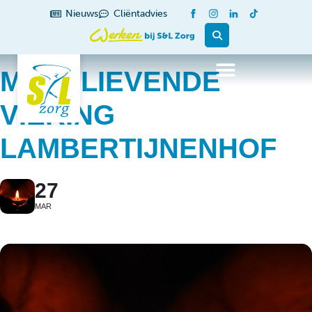
Nieuws
Cliëntadvies
MENSLIEVENDE
VIERING
LAMBERTIJNENHOF
27
MAR