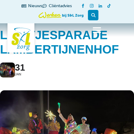
Nieuws
Cliëntadvies
LICHTJESPARADE
LAMBERTIJNENHOF
31
JAN