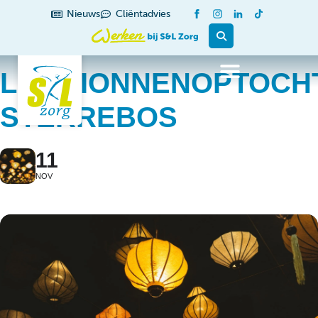
Nieuws
Cliëntadvies
LAMPIONNENOPTOCH
STERREBOS
11
NOV